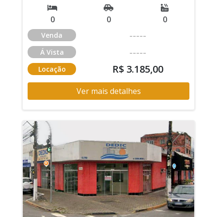
0
0
0
-----
Venda
-----
Á Vista
R$ 3.185,00
Locação
Ver mais detalhes