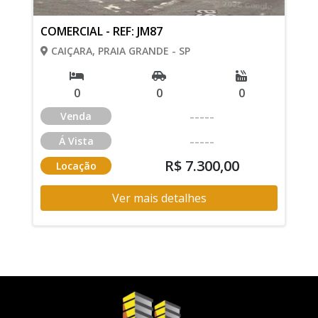
COMERCIAL - REF: JM87
CAIÇARA, PRAIA GRANDE - SP
0
0
0
-----
Venda
-----
Á Vista
R$ 7.300,00
Locação
Ver mais detalhes