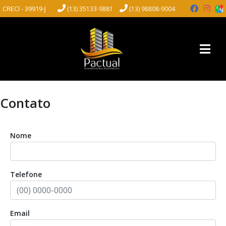
CRECI - 39919-J
(13) 35133-9881
(13) 98808-9004
Contato
Nome
Telefone
Email