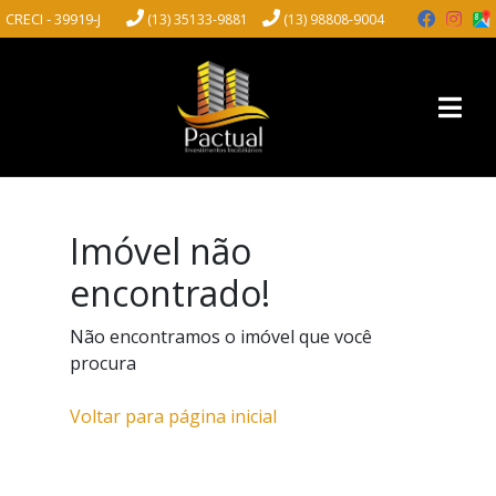
CRECI - 39919-J
(13) 35133-9881
(13) 98808-9004
Imóvel não
encontrado!
Não encontramos o imóvel que você
procura
Voltar para página inicial