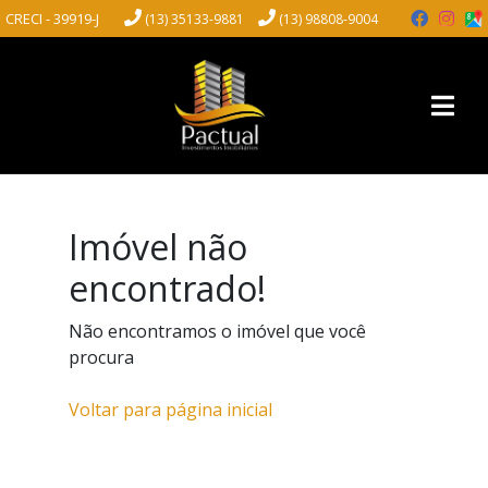
CRECI - 39919-J
(13) 35133-9881
(13) 98808-9004
Imóvel não
encontrado!
Não encontramos o imóvel que você
procura
Voltar para página inicial