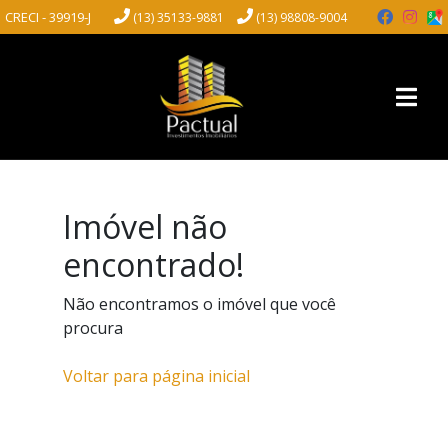
CRECI - 39919-J
(13) 35133-9881
(13) 98808-9004
Imóvel não
encontrado!
Não encontramos o imóvel que você
procura
Voltar para página inicial