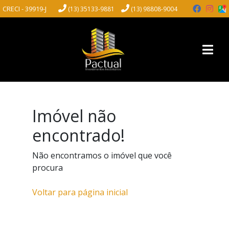
CRECI - 39919-J
(13) 35133-9881
(13) 98808-9004
Imóvel não
encontrado!
Não encontramos o imóvel que você
procura
Voltar para página inicial