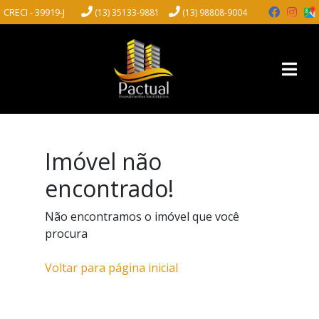
CRECI - 39919-J
(13) 35133-9881
(13) 98808-9004
Imóvel não
encontrado!
Não encontramos o imóvel que você
procura
Voltar para página inicial